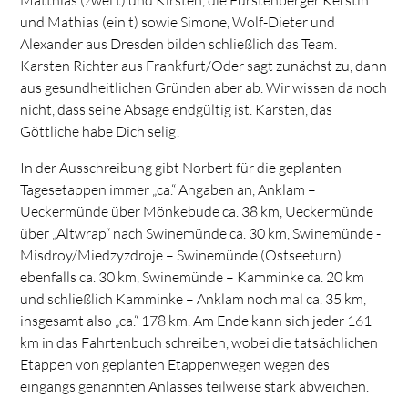
Matthias (zwei t) und Kirsten, die Fürstenberger Kerstin
und Mathias (ein t) sowie Simone, Wolf-Dieter und
Alexander aus Dresden bilden schließlich das Team.
Karsten Richter aus Frankfurt/Oder sagt zunächst zu, dann
aus gesundheitlichen Gründen aber ab. Wir wissen da noch
nicht, dass seine Absage endgültig ist. Karsten, das
Göttliche habe Dich selig!
In der Ausschreibung gibt Norbert für die geplanten
Tagesetappen immer „ca.“ Angaben an, Anklam –
Ueckermünde über Mönkebude ca. 38 km, Ueckermünde
über „Altwrap“ nach Swinemünde ca. 30 km, Swinemünde -
Misdroy/Miedzyzdroje – Swinemünde (Ostseeturn)
ebenfalls ca. 30 km, Swinemünde – Kamminke ca. 20 km
und schließlich Kamminke – Anklam noch mal ca. 35 km,
insgesamt also „ca.“ 178 km. Am Ende kann sich jeder 161
km in das Fahrtenbuch schreiben, wobei die tatsächlichen
Etappen von geplanten Etappenwegen wegen des
eingangs genannten Anlasses teilweise stark abweichen.