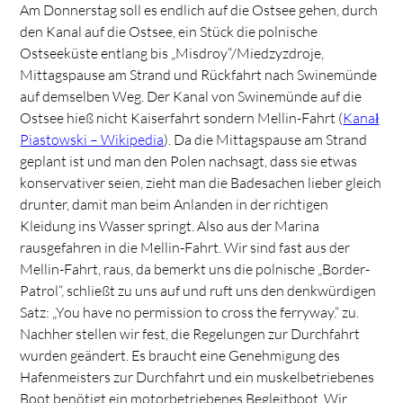
Am Donnerstag soll es endlich auf die Ostsee gehen, durch
den Kanal auf die Ostsee, ein Stück die polnische
Ostseeküste entlang bis „Misdroy“/Miedzyzdroje,
Mittagspause am Strand und Rückfahrt nach Swinemünde
auf demselben Weg. Der Kanal von Swinemünde auf die
Ostsee hieß nicht Kaiserfahrt sondern Mellin-Fahrt (
Kanał
Piastowski – Wikipedia
). Da die Mittagspause am Strand
geplant ist und man den Polen nachsagt, dass sie etwas
konservativer seien, zieht man die Badesachen lieber gleich
drunter, damit man beim Anlanden in der richtigen
Kleidung ins Wasser springt. Also aus der Marina
rausgefahren in die Mellin-Fahrt. Wir sind fast aus der
Mellin-Fahrt, raus, da bemerkt uns die polnische „Border-
Patrol“, schließt zu uns auf und ruft uns den denkwürdigen
Satz: „You have no permission to cross the ferryway.“ zu.
Nachher stellen wir fest, die Regelungen zur Durchfahrt
wurden geändert. Es braucht eine Genehmigung des
Hafenmeisters zur Durchfahrt und ein muskelbetriebenes
Boot benötigt ein motorbetriebenes Begleitboot. Wir