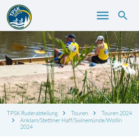
menu
search
Suchbegriffe
SUCHEN
TPSK Ruderabteilung
Touren
Touren 2024
Anklam/Stettiner Haff/Swinemünde/Wollin
2024