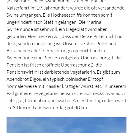
„Kaiserfahrt“ nach Swinemünde. Mit dem Bau der
Kaiserfahrt im 19. Jahrhundert wurde die oft versandende
Swine umgangen. Die Hochseeschiffe konnten somit
ungehindert nach Stettin gelangen. Die Marina
Swinemünde ist sehr voll, ein Liegeplatz wird aber
gefunden. Hier merken wir, dass der Decke Pitter nicht nur
deck, sondern auch lang ist. Unsere Lokalen, Peter und
Brita haben alle Übernachtungen gebucht und in
Swinemünde eine Pension aufgetan. Überraschung 1: die
Pension ist frisch eröffnet; Überraschung 2: die
Pensionswirtin ist darbietende Vegetarierin. Es gibt zum
Abendbrot Bigos, ein typisch polnischer Eintopf,
normalerweise mit Kassler, kräftiger Wurst, etc. In unserem
Fall gibt es eine vegetarische Variante. Schmeckt zwar auch
sehr gut, bleibt aber unerwartet. Am ersten Tag rudern wird
ca. 34 km und am zweiten Tag gut 40 km.