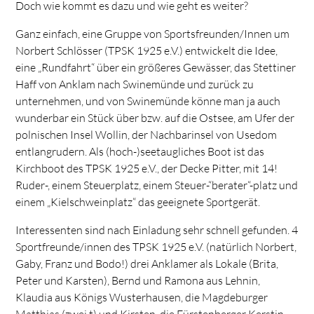
Doch wie kommt es dazu und wie geht es weiter?
Ganz einfach, eine Gruppe von Sportsfreunden/Innen um
Norbert Schlösser (TPSK 1925 e.V.) entwickelt die Idee,
eine „Rundfahrt“ über ein größeres Gewässer, das Stettiner
Haff von Anklam nach Swinemünde und zurück zu
unternehmen, und von Swinemünde könne man ja auch
wunderbar ein Stück über bzw. auf die Ostsee, am Ufer der
polnischen Insel Wollin, der Nachbarinsel von Usedom
entlangrudern. Als (hoch-)seetaugliches Boot ist das
Kirchboot des TPSK 1925 e.V., der Decke Pitter, mit 14!
Ruder-, einem Steuerplatz, einem Steuer-“berater“-platz und
einem „Kielschweinplatz“ das geeignete Sportgerät.
Interessenten sind nach Einladung sehr schnell gefunden. 4
Sportfreunde/innen des TPSK 1925 e.V. (natürlich Norbert,
Gaby, Franz und Bodo!) drei Anklamer als Lokale (Brita,
Peter und Karsten), Bernd und Ramona aus Lehnin,
Klaudia aus Königs Wusterhausen, die Magdeburger