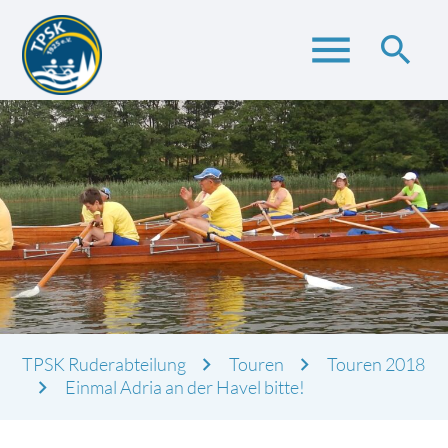
menu
search
Suchbegriffe
SUCHEN
TPSK Ruderabteilung
Touren
Touren 2018
Einmal Adria an der Havel bitte!