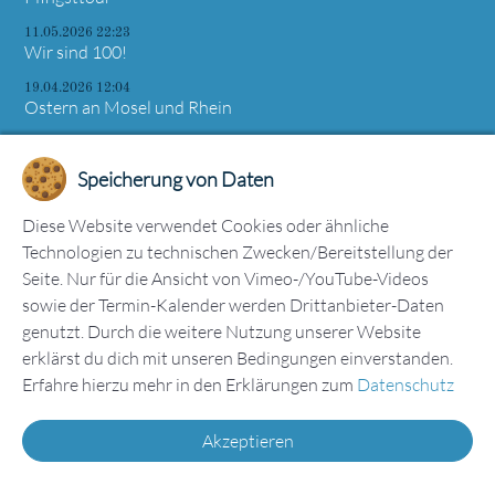
11.05.2026 22:23
Wir sind 100!
19.04.2026 12:04
Ostern an Mosel und Rhein
Speicherung von Daten
Kölner Rheinpegel
Diese Website verwendet Cookies oder ähnliche
Technologien zu technischen Zwecken/Bereitstellung der
Seite. Nur für die Ansicht von Vimeo-/YouTube-Videos
sowie der Termin-Kalender werden Drittanbieter-Daten
genutzt. Durch die weitere Nutzung unserer Website
erklärst du dich mit unseren Bedingungen einverstanden.
Erfahre hierzu mehr in den Erklärungen zum
Datenschutz
Akzeptieren