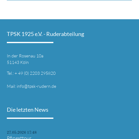
TPSK 1925 e.V. - Ruder­abteilung
In der Rosenau 10a
51143 Köln
Tel.: + 49 (0) 2203 295820
Mail:
info@tpsk-rudern.de
Die letzten News
27.05.2026 17:48
Pfingsttour